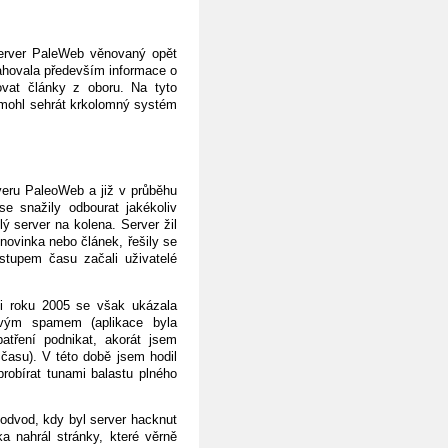
erver PaleWeb věnovaný opět
sahovala především informace o
ovat články z oboru. Na tyto
u mohl sehrát krkolomný systém
eru PaleoWeb a již v průběhu
e snažily odbourat jakékoliv
ý server na kolena. Server žil
ovinka nebo článek, řešily se
stupem času začali uživatelé
ci roku 2005 se však ukázala
ovým spamem (aplikace byla
atření podnikat, akorát jsem
 času). V této době jsem hodil
probírat tunami balastu plného
podvod, kdy byl server hacknut
 nahrál stránky, které věrně