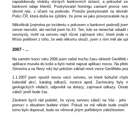
napodobovaly stránky různých bankovních ústavů, a pokoušel se j
bankovní údaje klientů. Poskytovatel hostingu zastavil provoz ser
obvinil nás, z účasti na podvodu. Protože poskytovatel na obvině
Polici ČR, která došla ke zjištění, že jsme se jako provozovatelé na p
Několikrát (zejména po incidentu s pokusem o bankovní podvod) jsem 
server nezrušit, ale nechal jsem ho žít. Ten, kdo se nenechal odradi
nesmysly, mohl na serveru najít různé zajímavé věci, které jinde n
Místo potěšení z toho, že web někomu slouží, jsem s ním měl ale sp
2007 - ...
Na samém konci roku 2006 jsem našel trochu času oklestit GeoWeb 
aplikace musela do koše a bylo nutné napsat aplikaci novou. Na přel
Silvestra a na Nový rok) byl položen základ nové verze GeoWebu pos
1.1.2007 jsem spustil novou verzi serveru, ve které bohužel chyb
kalendář akcí, katalog odkazů, inzerce apod. Zachovány byly n
geologických vědách, odpovědi na dotazy, zajímavé odkazy. Osta
záleží jestli bude čas.
Závěrem bych rád podotkl, že vývoj serveru záleží na Vás - jeho 
pomoci s obsahem budete vítáni. Pokud se mě někdo bude snažit
tomu bylo doposud, budu se věnovat jiným potřebným záležitostem.