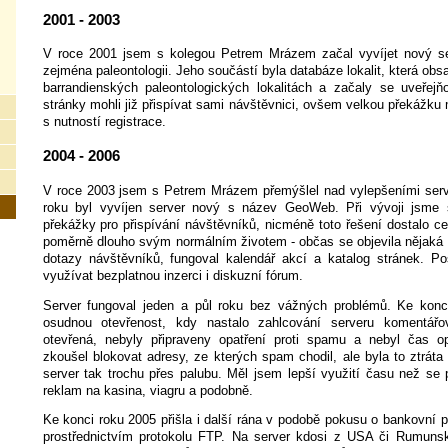
2001 - 2003
V roce 2001 jsem s kolegou Petrem Mrázem začal vyvíjet nový s
zejména paleontologii. Jeho součástí byla databáze lokalit, která ob
barrandienských paleontologických lokalitách a začaly se uveřejň
stránky mohli již přispívat sami návštěvnici, ovšem velkou překážk
s nutností registrace.
2004 - 2006
V roce 2003 jsem s Petrem Mrázem přemýšlel nad vylepšeními serv
roku byl vyvíjen server nový s název GeoWeb. Při vývoji jsme s
překážky pro přispívání návštěvníků, nicméně toto řešení dostalo cel
poměrně dlouho svým normálním životem - občas se objevila nějaká n
dotazy návštěvníků, fungoval kalendář akcí a katalog stránek. Po
využívat bezplatnou inzerci i diskuzní fórum.
Server fungoval jeden a půl roku bez vážných problémů. Ke kon
osudnou otevřenost, kdy nastalo zahlcování serveru komentář
otevřená, nebyly připraveny opatření proti spamu a nebyl čas op
zkoušel blokovat adresy, ze kterých spam chodil, ale byla to ztráta
server tak trochu přes palubu. Měl jsem lepší využití času než se 
reklam na kasina, viagru a podobně.
Ke konci roku 2005 přišla i další rána v podobě pokusu o bankovní 
prostřednictvím protokolu FTP. Na server kdosi z USA či Rumunska