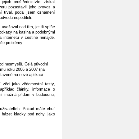
ejich proštřednictvím získat
veru pozastavil jeho provoz a
ní trval, podal jsem oznámení
odvodu nepodíleli.
uvažoval nad tím, jestli spíše
t odkazy na kasina a podobnými
a internetu v češtině nenajde.
íše problémy.
od nesmyslů. Celá původní
omu roku 2006 a 2007 (na
tavené na nové aplikaci.
í věci jako vědomostní testy,
apříklad články, informace o
tní možná přidám v budoucnu,
uživatelích. Pokud máte chuť
 házet klacky pod nohy, jako