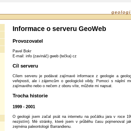
geologi
Informace o serveru GeoWeb
Provozovatel
Pavel Bokr
E-mail: info (zavináč) gweb (tečka) cz
Cíl serveru
Cílem serveru je podávat zajímavé informace z geologie a geolo
veřejnosti, ale i zájemcům o geologické vědy. Pomoci s náplní 
zajímavého nebo o nečem z oboru víte, můžete mi napsat.
Trocha historie
1999 - 2001
O geologii jsem začal psát na internetu na počátku jara v roce 1
nezjistím). Mé stránky, které jsem v průběhu času pojmenoval ja
zejména paleontologii Barrandienu.