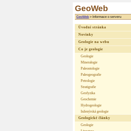
GeoWeb
GeoWeb
>
Informace o serveru
Úvodní stránka
Novinky
Geologie na webu
Co je geologie
Geologie
Mineralogie
Paleontologie
Paleogeografie
Petrologie
Stratigrafie
Geofyzika
Geochemie
Hydrogeologie
Inženýrská geologie
Geologické články
Geologie