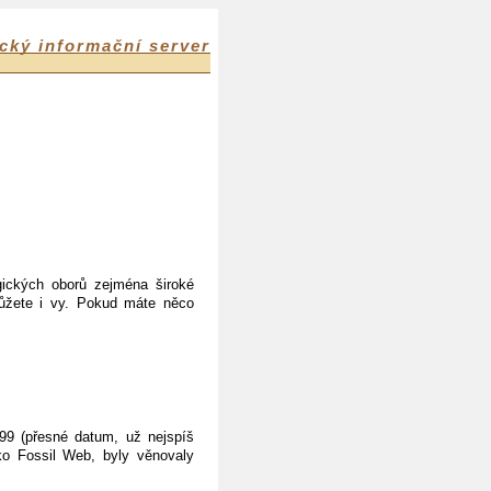
cký informační server
gických oborů zejména široké
můžete i vy. Pokud máte něco
999 (přesné datum, už nejspíš
ko Fossil Web, byly věnovaly