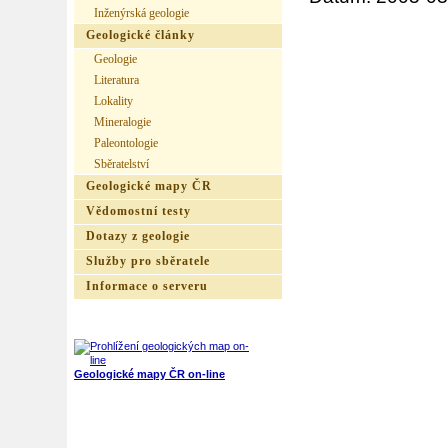
Inženýrská geologie
Geologické články
Geologie
Literatura
Lokality
Mineralogie
Paleontologie
Sběratelství
Geologické mapy ČR
Vědomostní testy
Dotazy z geologie
Služby pro sběratele
Informace o serveru
Geologické mapy ČR on-line