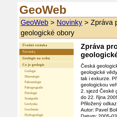
GeoWeb
GeoWeb
>
Novinky
>
Zpráva 
geologické obory
Zpráva pro
Úvodní stránka
Novinky
geologick
Geologie na webu
Co je geologie
Česká geologick
Geologie
geologické vědy
Mineralogie
tak i exkurze. P
Paleontologie
geologickou veř
Paleogeografie
2. sjezd České 
Petrologie
do 22. října 200
Stratigrafie
Přiložený odkaz
Geofyzika
Autor: Pavel Bo
Geochemie
Hydrogeologie
Datum: 2005-03