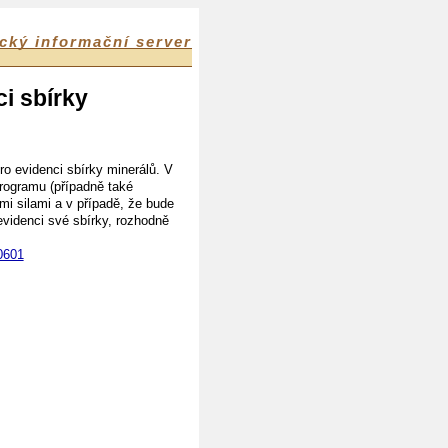
cký informační server
i sbírky
ro evidenci sbírky minerálů. V
rogramu (případně také
mi silami a v případě, že bude
 evidenci své sbírky, rozhodně
0601