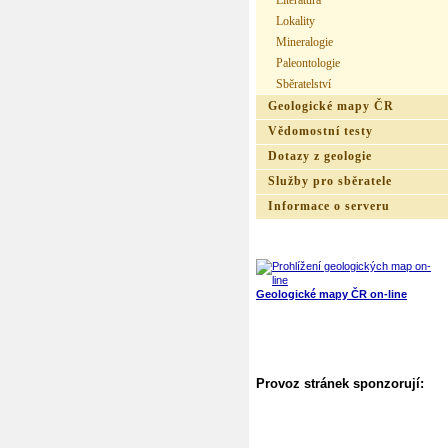
Literatura
Lokality
Mineralogie
Paleontologie
Sběratelství
Geologické mapy ČR
Vědomostní testy
Dotazy z geologie
Služby pro sběratele
Informace o serveru
Geologické mapy ČR on-line
Provoz stránek sponzorují: