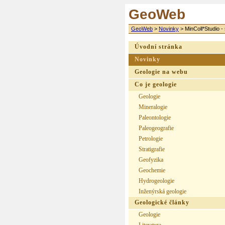
GeoWeb
GeoWeb
>
Novinky
>
MinColl*Studio -
Úvodní stránka
Novinky
Geologie na webu
Co je geologie
Geologie
Mineralogie
Paleontologie
Paleogeografie
Petrologie
Stratigrafie
Geofyzika
Geochemie
Hydrogeologie
Inženýrská geologie
Geologické články
Geologie