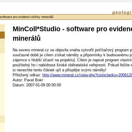
geologi
 software pro evidenci sbírky minerálů
MinColl*Studio - software pro evidenc
minerálů
Na severu mineral.cz se objevila snaha vytvořit počítačový program p
současné době je cílem získat náměty a připomínky k budovanému p
zájemce s hlubší účastí na projektu). Cílem je napsat program vlastní
použitelný ho i nabídnout široké sběratelské veřejnosti. Pokud řešíte
si nenechte tento článek ujít a přispějte svými náměty!
Přiložený odkaz:
http://www.mineral.cz/view.php?cisloclanku=200612
Autor: Pavel Bokr
Datum: 2007-01-09 00:00:00