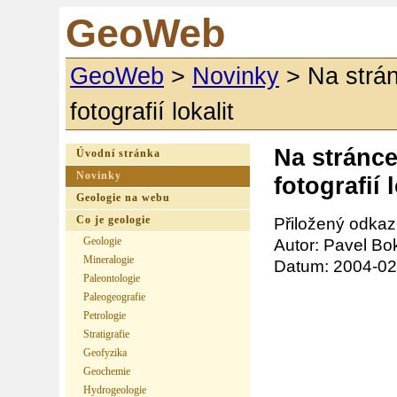
GeoWeb
GeoWeb
>
Novinky
>
Na strán
fotografií lokalit
Na stránce
Úvodní stránka
Novinky
fotografií l
Geologie na webu
Co je geologie
Přiložený odkaz
Geologie
Autor: Pavel Bo
Mineralogie
Datum: 2004-02
Paleontologie
Paleogeografie
Petrologie
Stratigrafie
Geofyzika
Geochemie
Hydrogeologie