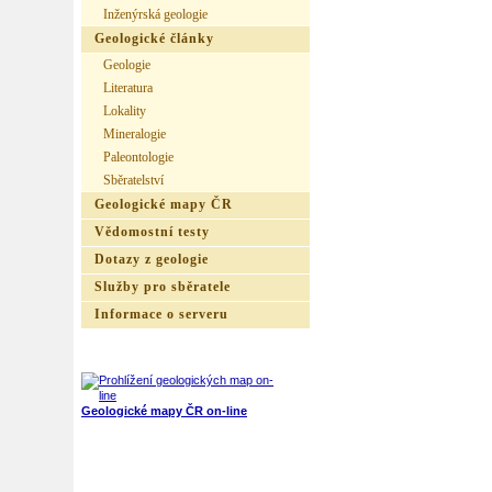
Inženýrská geologie
Geologické články
Geologie
Literatura
Lokality
Mineralogie
Paleontologie
Sběratelství
Geologické mapy ČR
Vědomostní testy
Dotazy z geologie
Služby pro sběratele
Informace o serveru
Geologické mapy ČR on-line