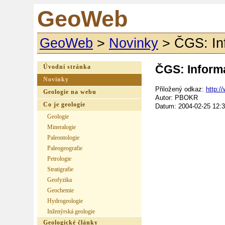
GeoWeb
GeoWeb
>
Novinky
>
ČGS: In
ČGS: Inform
Úvodní stránka
Novinky
Přiložený odkaz:
http:/
Geologie na webu
Autor: PBOKR
Co je geologie
Datum: 2004-02-25 12:3
Geologie
Mineralogie
Paleontologie
Paleogeografie
Petrologie
Stratigrafie
Geofyzika
Geochemie
Hydrogeologie
Inženýrská geologie
Geologické články