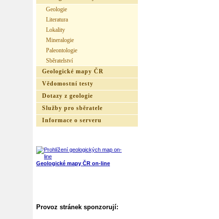
Geologie
Literatura
Lokality
Mineralogie
Paleontologie
Sběratelství
Geologické mapy ČR
Vědomostní testy
Dotazy z geologie
Služby pro sběratele
Informace o serveru
Geologické mapy ČR on-line
Provoz stránek sponzorují: