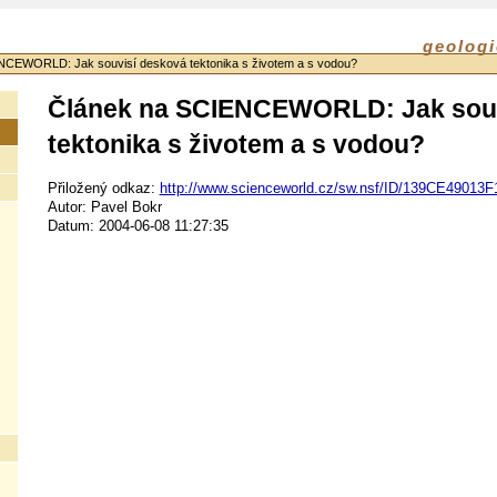
geologi
NCEWORLD: Jak souvisí desková tektonika s životem a s vodou?
Článek na SCIENCEWORLD: Jak souv
tektonika s životem a s vodou?
Přiložený odkaz:
http://www.scienceworld.cz/sw.nsf/ID/139CE4901
Autor: Pavel Bokr
Datum: 2004-06-08 11:27:35