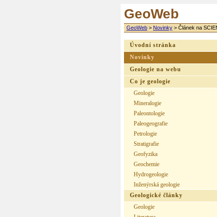
GeoWeb
GeoWeb
>
Novinky
>
Článek na SCIE
Úvodní stránka
Novinky
Geologie na webu
Co je geologie
Geologie
Mineralogie
Paleontologie
Paleogeografie
Petrologie
Stratigrafie
Geofyzika
Geochemie
Hydrogeologie
Inženýrská geologie
Geologické články
Geologie