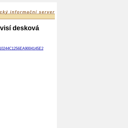
cký informační server
isí desková
3F10244C1256EA9004145E2