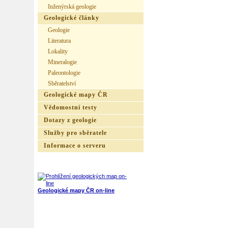
Inženýrská geologie
Geologické články
Geologie
Literatura
Lokality
Mineralogie
Paleontologie
Sběratelství
Geologické mapy ČR
Vědomostní testy
Dotazy z geologie
Služby pro sběratele
Informace o serveru
Geologické mapy ČR on-line