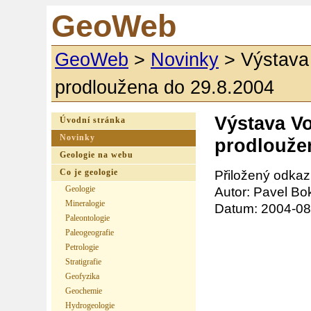
GeoWeb
GeoWeb
>
Novinky
>
Výstava
prodloužena do 29.8.2004
Výstava Vo
Úvodní stránka
Novinky
prodlouže
Geologie na webu
Co je geologie
Přiložený odkaz
Geologie
Autor: Pavel Bo
Mineralogie
Datum: 2004-08
Paleontologie
Paleogeografie
Petrologie
Stratigrafie
Geofyzika
Geochemie
Hydrogeologie